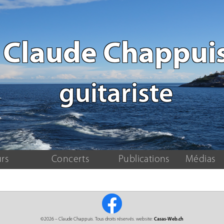
Claude Chappui
guitariste
rs
Concerts
Publications
Médias
©2026 – Claude Chappuis. Tous droits réservés. website:
Casas-Web.ch